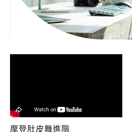
摩登肚皮舞進階