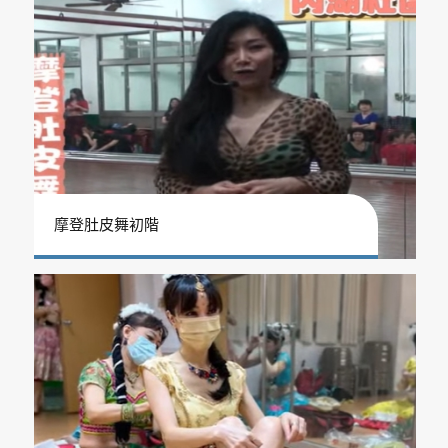
摩登肚皮舞初階