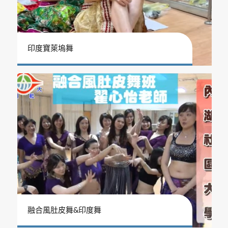
印度寶萊塢舞
融合風肚皮舞&印度舞