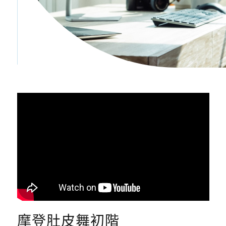
摩登肚皮舞初階