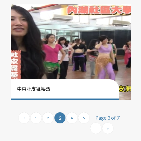
中東肚皮舞舞碼
Page 3 of 7
3
‹
1
2
4
5
›
»