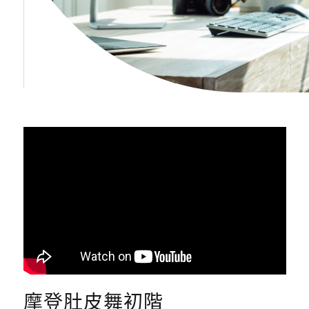
摩登肚皮舞初階