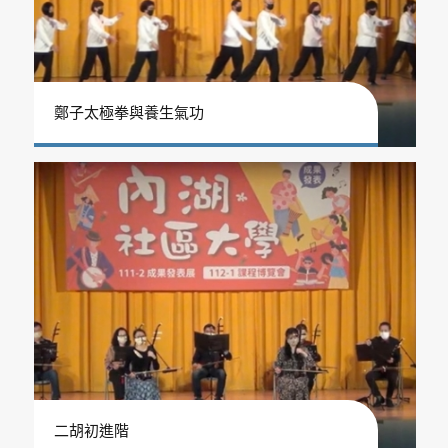
鄭子太極拳與養生氣功
二胡初進階