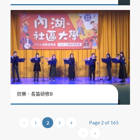
欣樂．長笛研修B
Page 2 of 165
2
‹
1
3
4
›
»