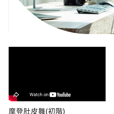
摩登肚皮舞(初階)