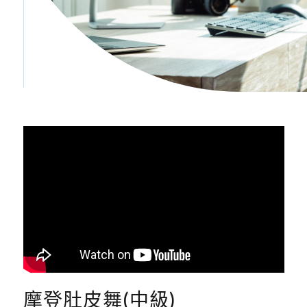
摩登肚皮舞(中級)