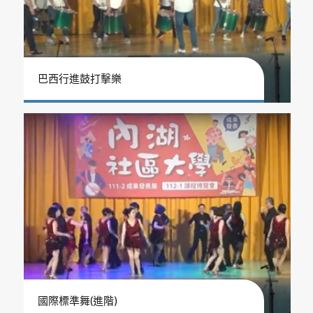
巴西行進鼓打擊樂
國際標準舞(進階)