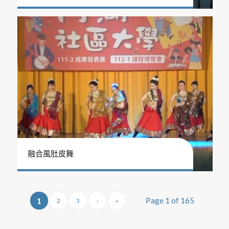
融合風肚皮舞
Page 1 of 165
1
2
3
›
»