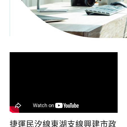
捷運民汐線東湖支線興建市政