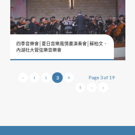
四季音樂會│夏日音樂風情畫演奏會│蘇柏文．
內湖社大管弦樂音樂會
Page 3 of 19
3
‹
1
2
4
5
›
»