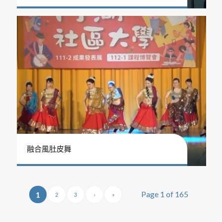
融合風肚皮舞
Page 1 of 165
1
2
3
›
»