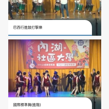
巴西行進鼓打擊樂
國際標準舞(進階)