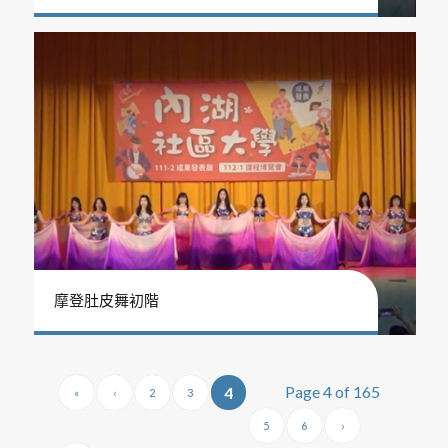
摩登肚皮舞初階
Page 4 of 165
4
«
‹
2
3
5
6
›