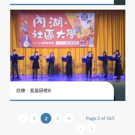
欣樂．長笛研修B
Page 2 of 165
2
‹
1
3
4
›
»