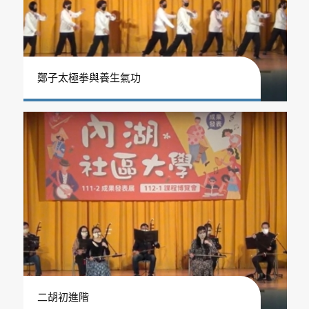
鄭子太極拳與養生氣功
二胡初進階