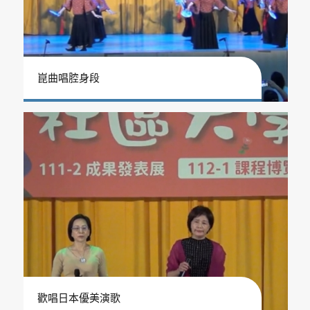
崑曲唱腔身段
歡唱日本優美演歌