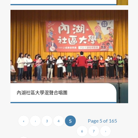
內湖社區大學混聲合唱團
Page 5 of 165
5
«
‹
3
4
6
7
›