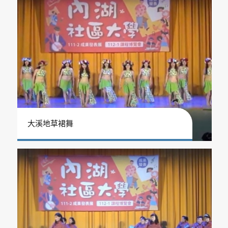
大溪地草裙舞