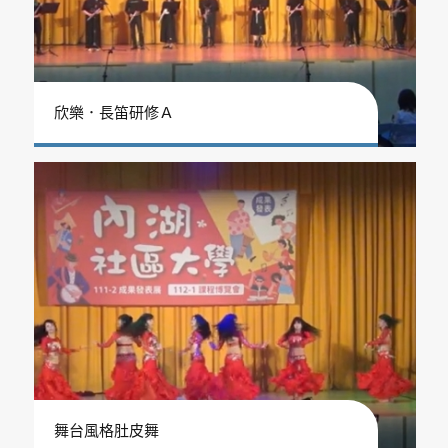
欣樂．長笛研修Ａ
舞台風格肚皮舞