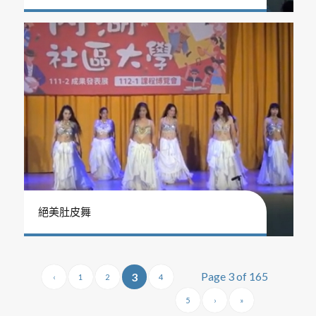
絕美肚皮舞
Page 3 of 165
3
‹
1
2
4
5
›
»