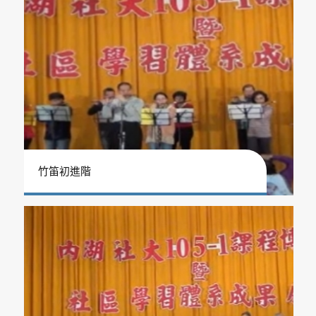
竹笛初進階