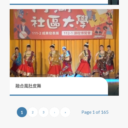
融合風肚皮舞
Page 1 of 165
1
2
3
›
»