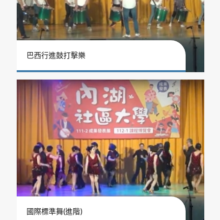
巴西行進鼓打擊樂
國際標準舞(進階)