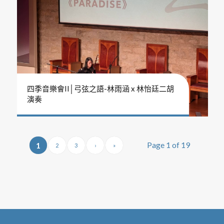
四季音樂會II│弓弦之語-林雨涵 x 林怡廷二胡
演奏
Page 1 of 19
1
2
3
›
»