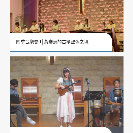
四季音樂會II│黃騫慧的古箏聲色之境