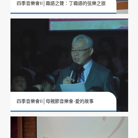
四季音樂會II│霜語之聲：丁霜語的弦樂之旅
四季音樂會II│母親節音樂會-愛的故事