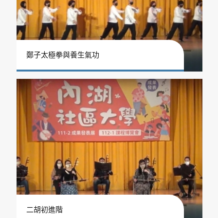
鄭子太極拳與養生氣功
二胡初進階