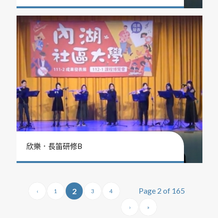
欣樂．長笛研修B
Page 2 of 165
2
‹
1
3
4
›
»