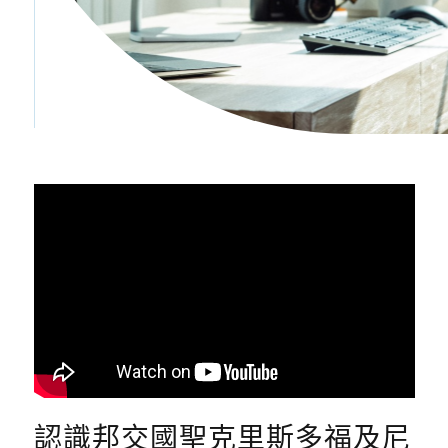
認識邦交國聖克里斯多福及尼