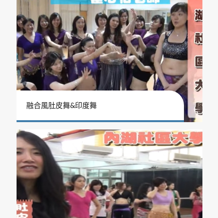
融合風肚皮舞&印度舞