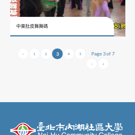
中東肚皮舞舞碼
Page 3 of 7
3
‹
1
2
4
5
›
»