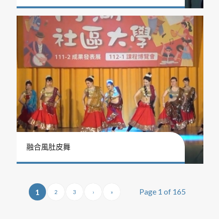
融合風肚皮舞
Page 1 of 165
1
2
3
›
»