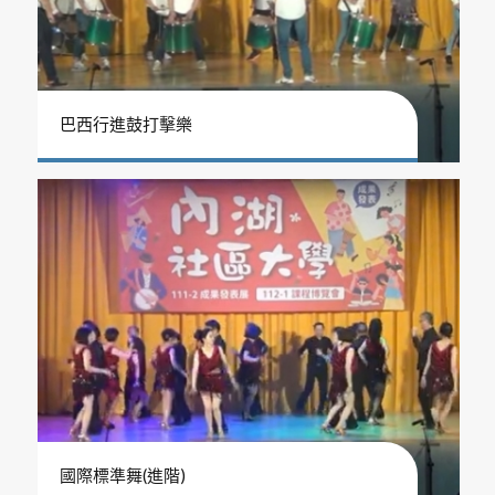
巴西行進鼓打擊樂
國際標準舞(進階)