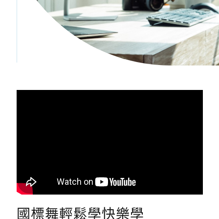
國標舞輕鬆學快樂學