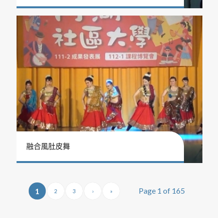
融合風肚皮舞
Page 1 of 165
1
2
3
›
»