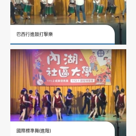
巴西行進鼓打擊樂
國際標準舞(進階)