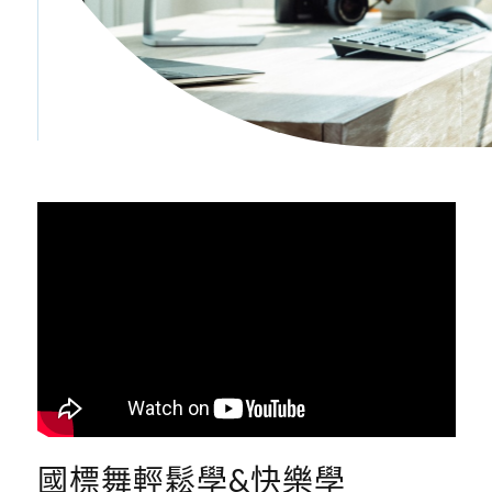
國標舞輕鬆學&快樂學