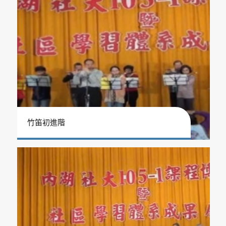
竹笛初進階