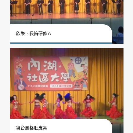
欣樂．長笛研修Ａ
舞台風格肚皮舞