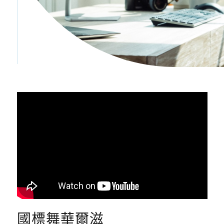
國標舞華爾滋