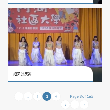
絕美肚皮舞
Page 3 of 165
3
‹
1
2
4
5
›
»