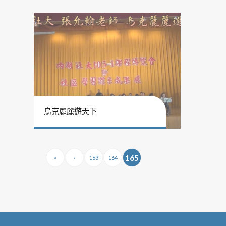
烏克麗麗遊天下
165
«
‹
163
164