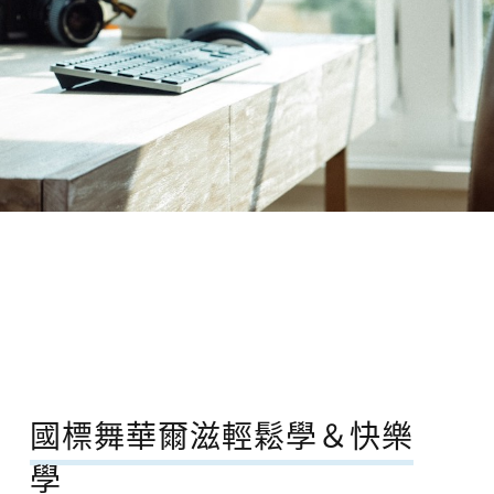
國標舞華爾滋輕鬆學＆快樂
學