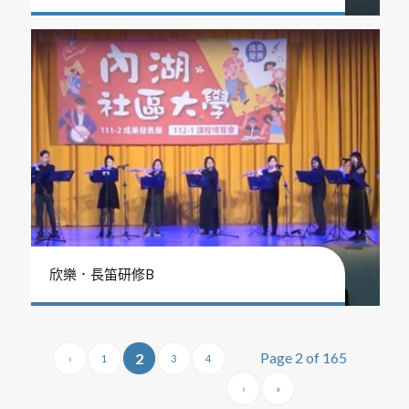
欣樂．長笛研修B
Page 2 of 165
2
‹
1
3
4
›
»