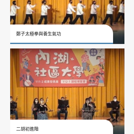
鄭子太極拳與養生氣功
二胡初進階