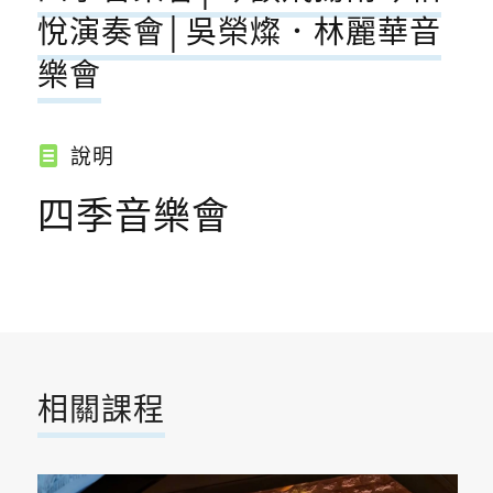
悅演奏會│吳榮燦．林麗華音
樂會
說明
四季音樂會
相關課程