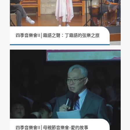
四季音樂會II│霜語之聲：丁霜語的弦樂之旅
四季音樂會II│母親節音樂會-愛的故事