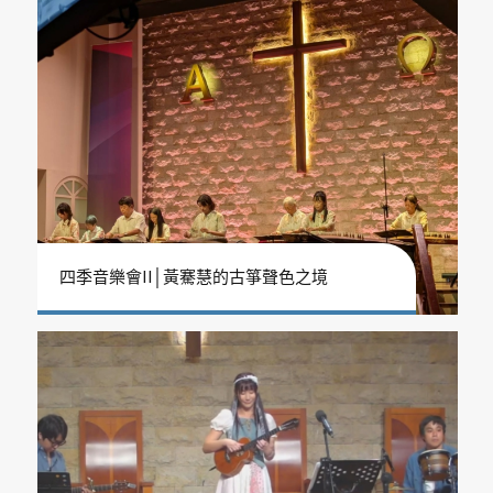
四季音樂會II│黃騫慧的古箏聲色之境