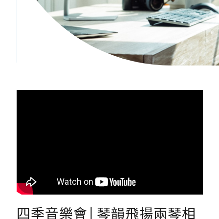
四季音樂會│琴韻飛揚兩琴相