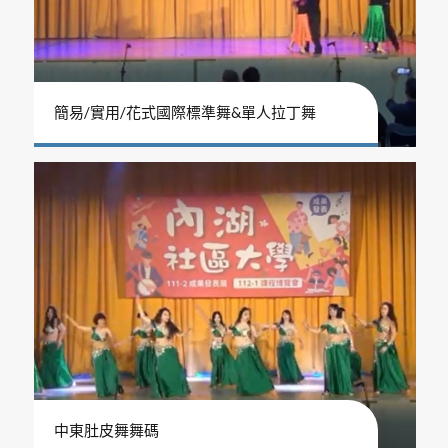
簡易/實用/花式國際標準舞&單人拉丁舞
中東肚皮舞舞碼