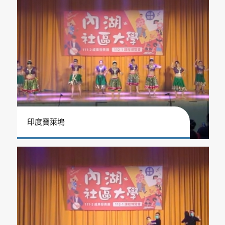
印度寶萊塢