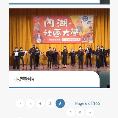
小提琴進階
Page 6 of 165
6
«
‹
4
5
7
8
›