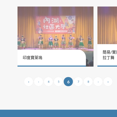
簡易/實
印度寶萊塢
拉丁舞
6
«
‹
4
5
7
8
›
»