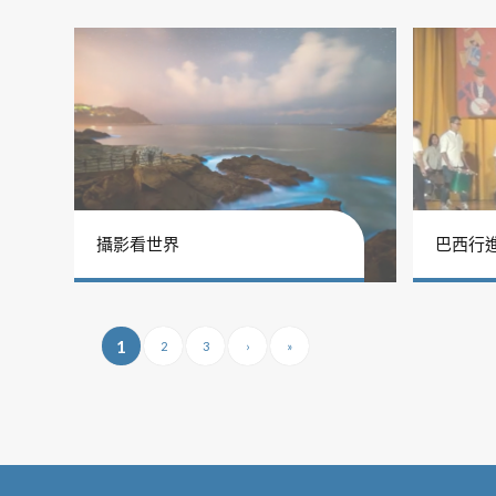
攝影看世界
巴西行
1
2
3
›
»