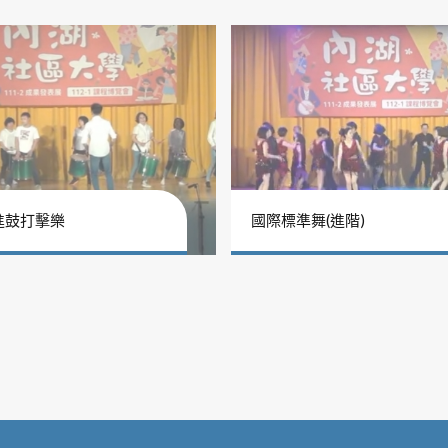
進鼓打擊樂
國際標準舞(進階)