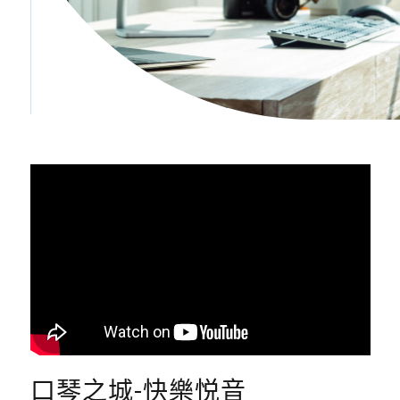
口琴之城-快樂悦音