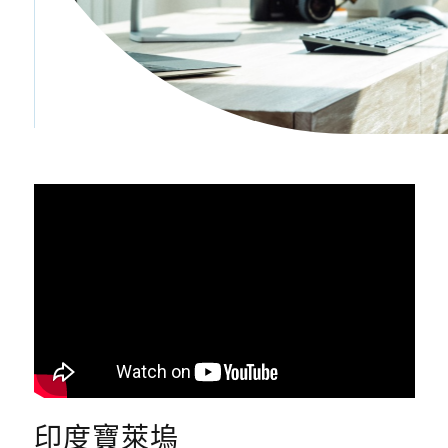
印度寶萊塢