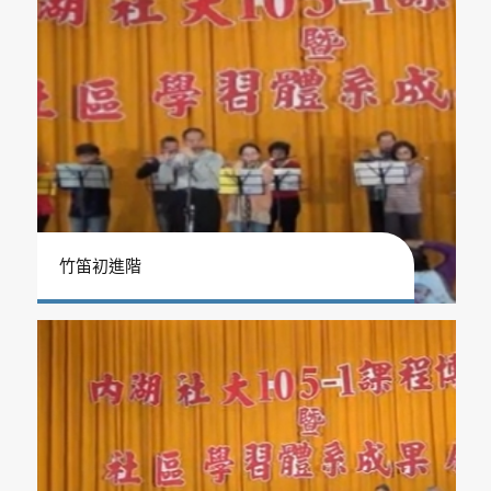
竹笛初進階