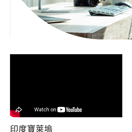
印度寶萊塢