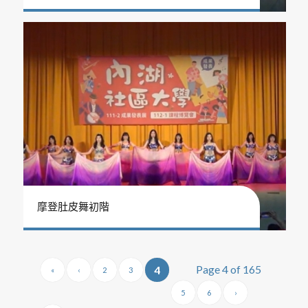
摩登肚皮舞初階
Page 4 of 165
4
«
‹
2
3
5
6
›