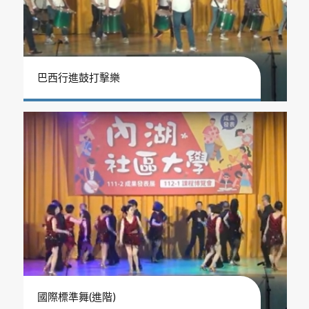
巴西行進鼓打擊樂
國際標準舞(進階)