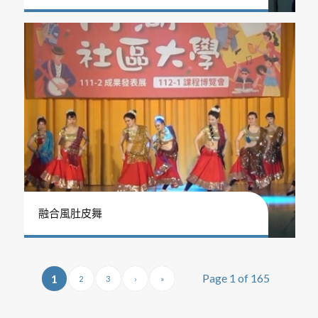
融合風肚皮舞
Page 1 of 165
1
2
3
›
»