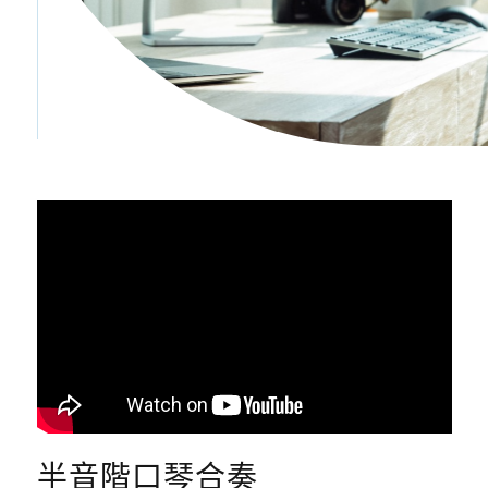
半音階口琴合奏