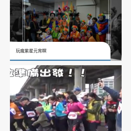
玩瘋紫星元宵瞑