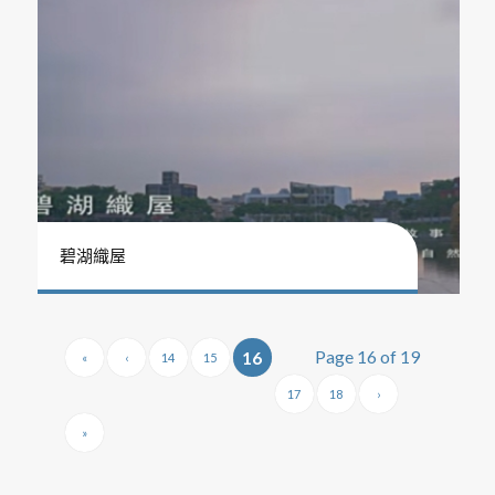
碧湖織屋
Page 16 of 19
16
«
‹
14
15
17
18
›
»