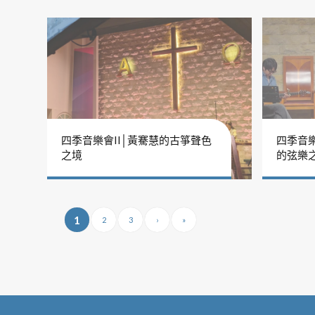
四季音樂會II│黃騫慧的古箏聲色
四季音樂
之境
的弦樂
1
2
3
›
»