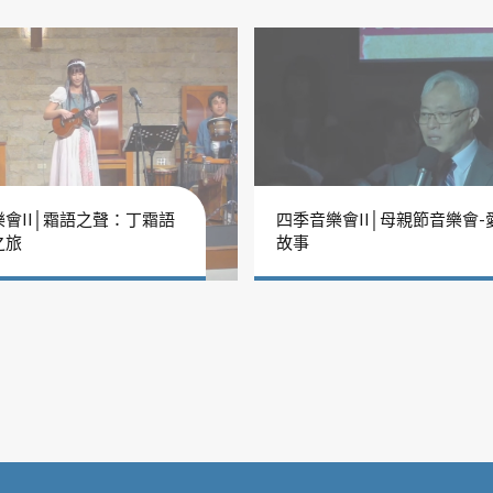
會II│霜語之聲：丁霜語
四季音樂會II│母親節音樂會-
之旅
故事