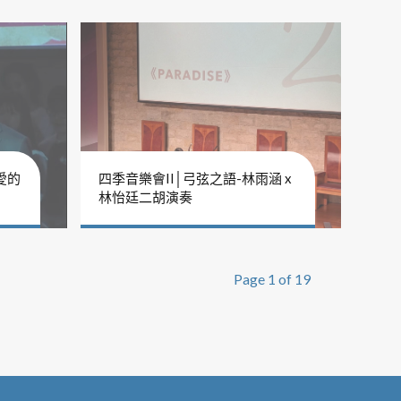
愛的
四季音樂會II│弓弦之語-林雨涵 x
林怡廷二胡演奏
Page 1 of 19