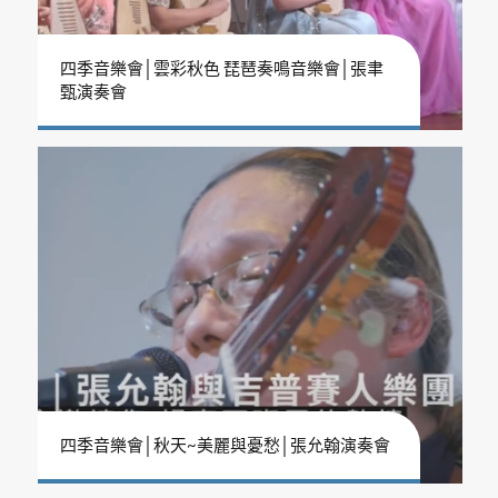
四季音樂會│雲彩秋色 琵琶奏鳴音樂會│張聿
甄演奏會
四季音樂會│秋天~美麗與憂愁│張允翰演奏會