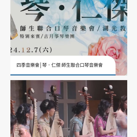
四季音樂會│琴．仁傑 師生聯合口琴音樂會