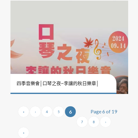
四季音樂會│口琴之夜~李讓的秋日樂章│
Page 6 of 19
6
«
‹
4
5
7
8
›
»