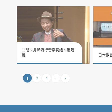
二胡、月琴流行音樂初級、進階
班
日本歌
1
2
3
›
»