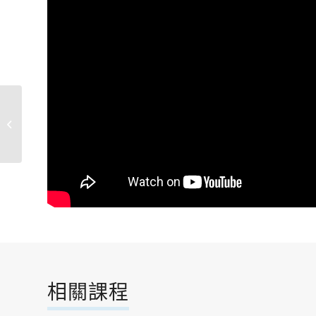
穿越時空‧感動當下-音
樂欣賞A．Ｂ
相關課程