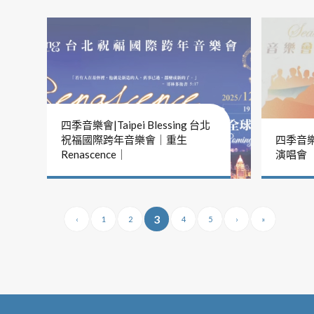
四季音樂會|Taipei Blessing 台北
祝福國際跨年音樂會｜重生
四季音
Renascence｜
演唱會
3
‹
1
2
4
5
›
»