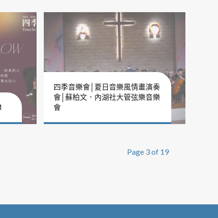
四季音樂會│夏日音樂風情畫演奏
會│蘇柏文．內湖社大管弦樂音樂
M
會
Page 3 of 19