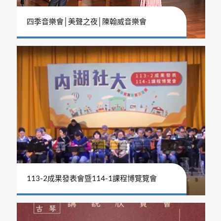
四季音樂會│美聲之夜│陳翰威音樂會
113-2成果發表會暨114-1課程博覽覽會