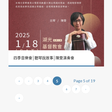
四季音樂會│聽琴說故事│陳雯演奏會
Page 5 of 19
5
«
‹
3
4
6
7
›
»