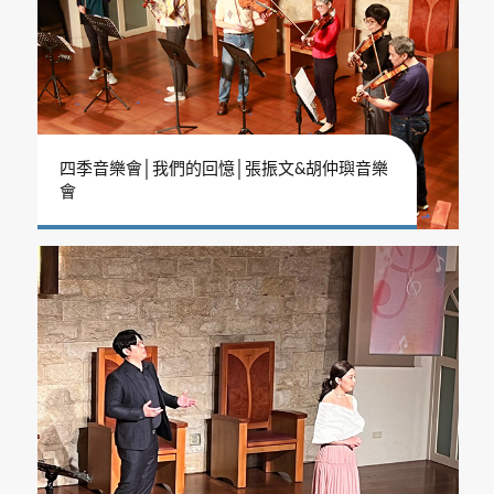
四季音樂會│我們的回憶│張振文&胡仲璵音樂
會