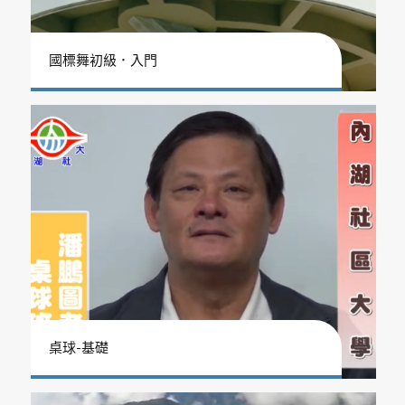
國標舞初級．入門
桌球-基礎