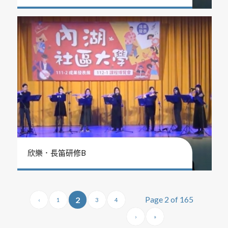
欣樂．長笛研修B
Page 2 of 165
2
‹
1
3
4
›
»