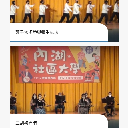
鄭子太極拳與養生氣功
二胡初進階