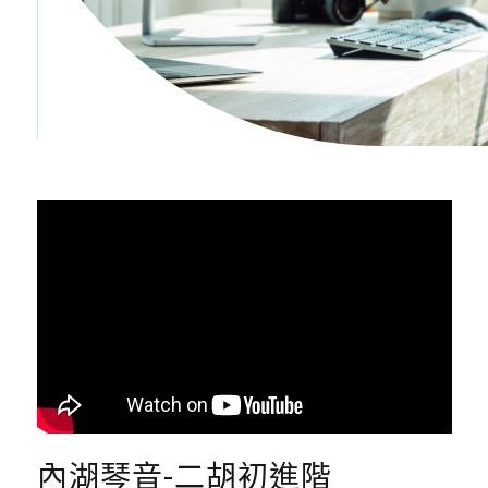
內湖琴音-二胡初進階