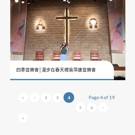
四季音樂會│漫步在春天裡吳萍康音樂會
Page 4 of 19
4
«
‹
2
3
5
6
›
»