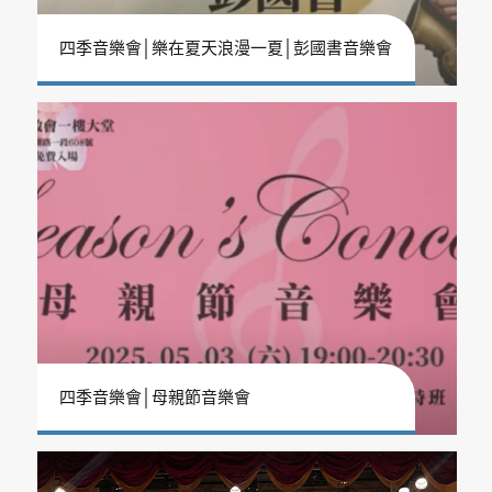
四季音樂會│樂在夏天浪漫一夏│彭國書音樂會
四季音樂會│母親節音樂會