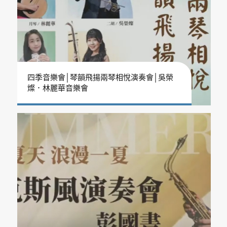
四季音樂會│琴韻飛揚兩琴相悅演奏會│吳榮
燦．林麗華音樂會