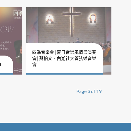
四季音樂會│夏日音樂風情畫演奏
會│蘇柏文．內湖社大管弦樂音樂
M
會
Page 3 of 19