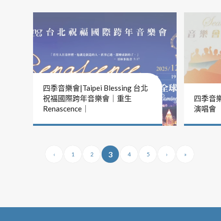
四季音樂會|Taipei Blessing 台北
祝福國際跨年音樂會｜重生
四季音
Renascence｜
演唱會
3
‹
1
2
4
5
›
»