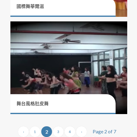
國標舞華爾滋
舞台風格肚皮舞
Page 2 of 7
2
‹
1
3
4
›