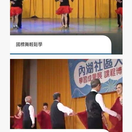
國標舞輕鬆學