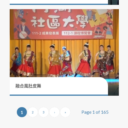
融合風肚皮舞
Page 1 of 165
1
2
3
›
»