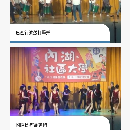
巴西行進鼓打擊樂
國際標準舞(進階)