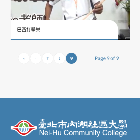
巴西打擊樂
Page 9 of 9
9
«
‹
7
8