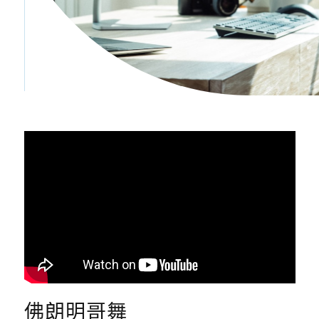
佛朗明哥舞