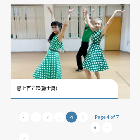
戀上百老匯(爵士舞)
Page 4 of 7
4
«
‹
2
3
5
6
›
»