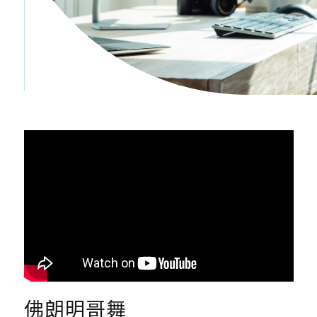
佛朗明哥舞