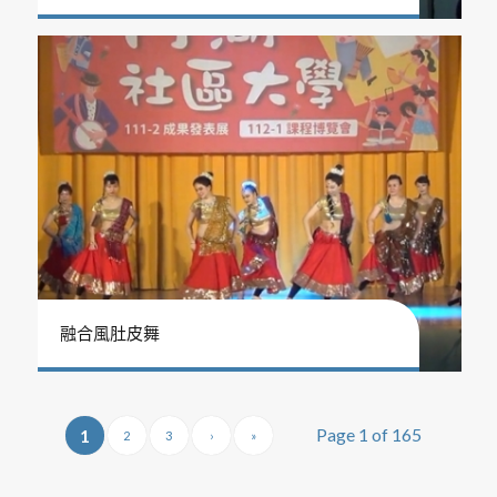
融合風肚皮舞
Page 1 of 165
1
2
3
›
»