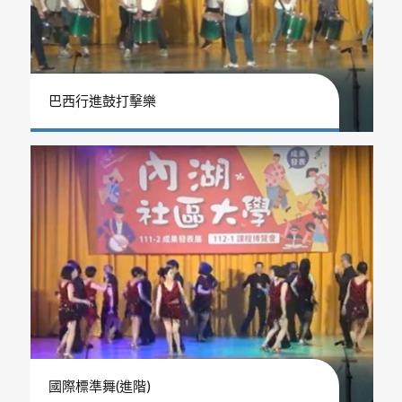
巴西行進鼓打擊樂
國際標準舞(進階)