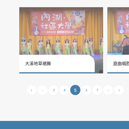
大溪地草裙舞
崑曲唱
5
«
‹
3
4
6
7
›
»