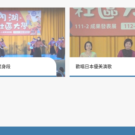
腔身段
歡唱日本優美演歌