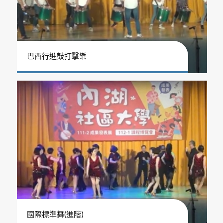
巴西行進鼓打擊樂
國際標準舞(進階)