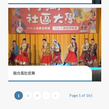
融合風肚皮舞
Page 1 of 165
1
2
3
›
»