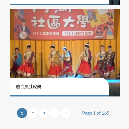
融合風肚皮舞
Page 1 of 165
1
2
3
›
»