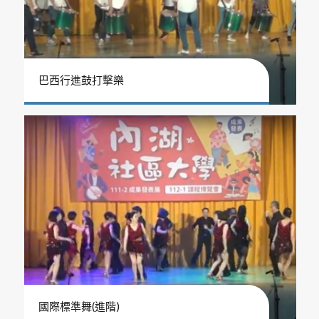
巴西行進鼓打擊樂
國際標準舞(進階)